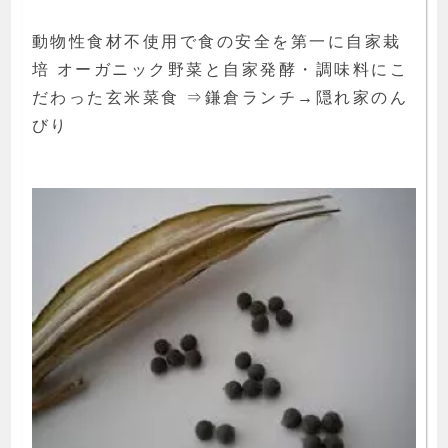
動物性食材不使用で食の安全を第一に自家栽
培 オーガニック野菜と自家発酵・調味料にこ
だわった玄米菜食 ⇒鎌倉ランチ→隠れ家のん
びり